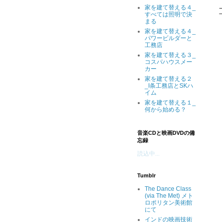
家を建て替える４_
すべては照明で決
まる
家を建て替える４_
パワービルダーと
工務店
家を建て替える３_
コスパハウスメー
カー
家を建て替える２
_I条工務店とSKハ
イム
家を建て替える１_
何から始める？
音楽CDと映画DVDの備
忘録
読込中...
Tumblr
The Dance Class
(via The Met) メト
ロポリタン美術館
にて
インドの映画技術