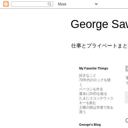
George Sa
仕事とプライベートまと
My Favorite Things
好きなこと
70年代のロックを聴
く
ベーコンを作る
週末にDVDを観る
たまにスコッチウィス
キーを飲む
土曜の朝は市場で魚を
買う
George's Blog