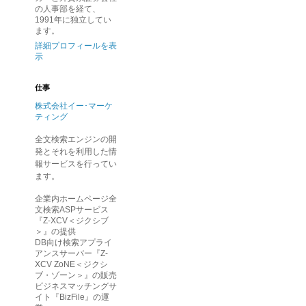
の人事部を経て、
1991年に独立してい
ます。
詳細プロフィールを表
示
仕事
株式会社イー･マーケ
ティング
全文検索エンジンの開
発とそれを利用した情
報サービスを行ってい
ます。
企業内ホームページ全
文検索ASPサービス
『Z-XCV＜ジクシブ
＞』の提供
DB向け検索アプライ
アンスサーバー『Z-
XCV ZoNE＜ジクシ
ブ・ゾーン＞』の販売
ビジネスマッチングサ
イト『BizFile』の運