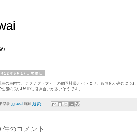
wai
め
2012年5月17日木曜日
電車の車内で、テクノグラフィーの稲岡社長とバッタリ。仮想化が進むにつれ
て性能の良いRAIDに引き合いが多いそうです。
投稿者
g_sawai
時刻:
19:00
0 件のコメント: