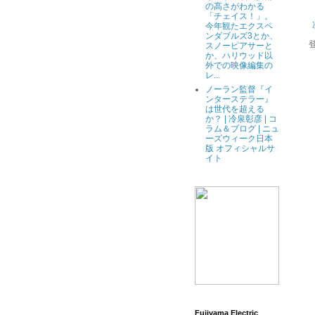
の高さがわかる
「チェイス！」。
今年観たエクスペ
ンダブルズ3とか、
スノーピアサーと
か、ハリウッド以
外での映像編集の
レ...
ノーラン監督『イ
ンターステラー』
は世代を超える
か？ | 冷泉彰彦 | コ
ラム＆ブログ | ニュ
ーズウィーク日本
版 オフィシャルサ
イト
Fujiyama Electric