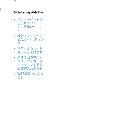
営
稿
E-Marketing Web Site
インターペットの
ビジネスフォーラ
ムに登壇いたしま
す
検索エンジンから
ECコンサルティン
グ
本年もよろしくお
願い申し上げます
第２３回Z-XCV＜
ジクシブ＞ウェブ
マネジメント研究
会開催のお知らせ
WEB調査でおもう
こと