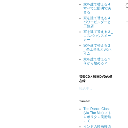
家を建て替える４_
すべては照明で決
まる
家を建て替える４_
パワービルダーと
工務店
家を建て替える３_
コスパハウスメー
カー
家を建て替える２
_I条工務店とSKハ
イム
家を建て替える１_
何から始める？
音楽CDと映画DVDの備
忘録
読込中...
Tumblr
The Dance Class
(via The Met) メト
ロポリタン美術館
にて
インドの映画技術