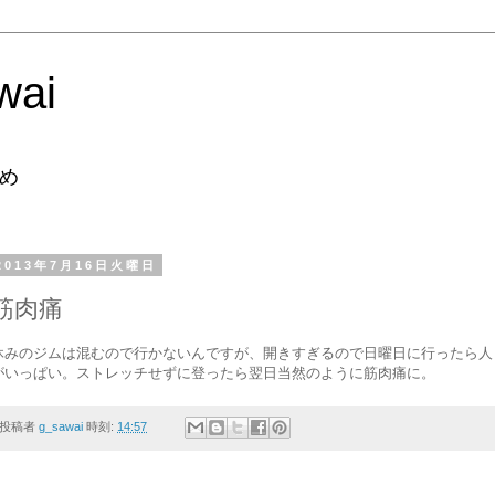
wai
め
2013年7月16日火曜日
筋肉痛
休みのジムは混むので行かないんですが、開きすぎるので日曜日に行ったら人
がいっぱい。ストレッチせずに登ったら翌日当然のように筋肉痛に。
投稿者
g_sawai
時刻:
14:57