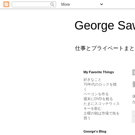
George Sa
仕事とプライベートまと
My Favorite Things
好きなこと
70年代のロックを聴
く
ベーコンを作る
週末にDVDを観る
たまにスコッチウィス
キーを飲む
土曜の朝は市場で魚を
買う
George's Blog