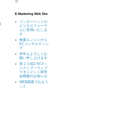
営
E-Marketing Web Site
インターペットの
稿
ビジネスフォーラ
ムに登壇いたしま
す
検索エンジンから
ECコンサルティン
グ
本年もよろしくお
願い申し上げます
第２３回Z-XCV＜
ジクシブ＞ウェブ
マネジメント研究
会開催のお知らせ
WEB調査でおもう
こと