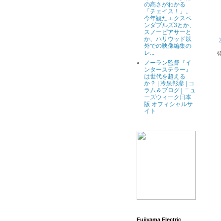
の高さがわかる
「チェイス！」。
今年観たエクスペ
ンダブルズ3とか、
スノーピアサーと
か、ハリウッド以
外での映像編集の
レ...
ノーラン監督『イ
ンターステラー』
は世代を超える
か？ | 冷泉彰彦 | コ
ラム＆ブログ | ニュ
ーズウィーク日本
版 オフィシャルサ
イト
Fujiyama Electric