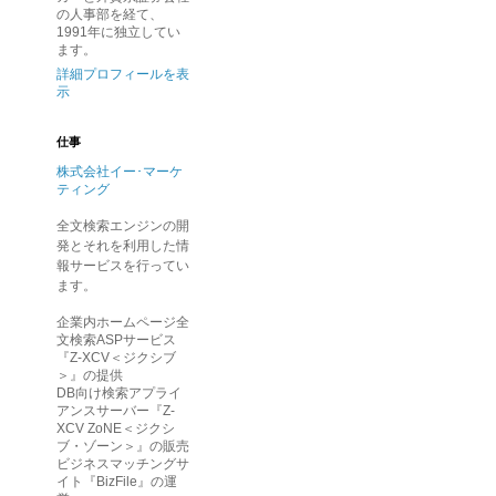
の人事部を経て、
1991年に独立してい
ます。
詳細プロフィールを表
示
仕事
株式会社イー･マーケ
ティング
全文検索エンジンの開
発とそれを利用した情
報サービスを行ってい
ます。
企業内ホームページ全
文検索ASPサービス
『Z-XCV＜ジクシブ
＞』の提供
DB向け検索アプライ
アンスサーバー『Z-
XCV ZoNE＜ジクシ
ブ・ゾーン＞』の販売
ビジネスマッチングサ
イト『BizFile』の運