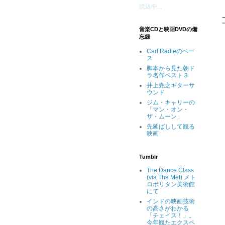
読込中...
音楽CDと映画DVDの備
忘録
Carl Radleのベー
ス
脚本から見た朝ド
ラ名作ベスト３
井上尭之ギターサ
ウンド
ジム・キャリーの
「マン・オン・
ザ・ムーン」
先延ばしして観る
映画
Tumblr
The Dance Class
(via The Met) メト
ロポリタン美術館
にて
インドの映画技術
の高さがわかる
「チェイス！」。
今年観たエクスペ