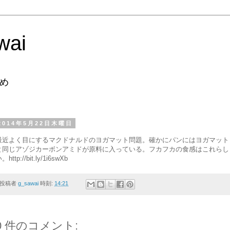
wai
め
2014年5月22日木曜日
最近よく目にするマクドナルドのヨガマット問題。確かにパンにはヨガマット
と同じアゾジカーボンアミドが原料に入っている。フカフカの食感はこれらし
。http://bit.ly/1i6swXb
投稿者
g_sawai
時刻:
14:21
0 件のコメント: