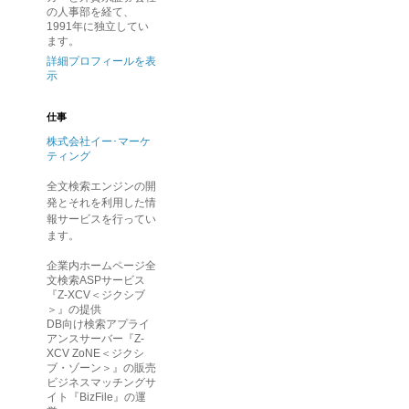
の人事部を経て、
1991年に独立してい
ます。
詳細プロフィールを表
示
仕事
株式会社イー･マーケ
ティング
全文検索エンジンの開
発とそれを利用した情
報サービスを行ってい
ます。
企業内ホームページ全
文検索ASPサービス
『Z-XCV＜ジクシブ
＞』の提供
DB向け検索アプライ
アンスサーバー『Z-
XCV ZoNE＜ジクシ
ブ・ゾーン＞』の販売
ビジネスマッチングサ
イト『BizFile』の運